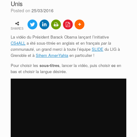
Unis
Posted on
25/03/2016
SHARES
La vidéo du Président Barack Obama lançant l’initiative
CS4ALL
a été sous-titrée en anglais et en français
par la
communauté
, un grand merci à toute l’équipe
SLIDE
du LIG à
Grenoble et à
Sihem Amer-Yahia
en particulier !
Pour choisir les
sous-titres
, lancer la vidéo, puis choisir
cc
en
bas et choisir la langue désirée.