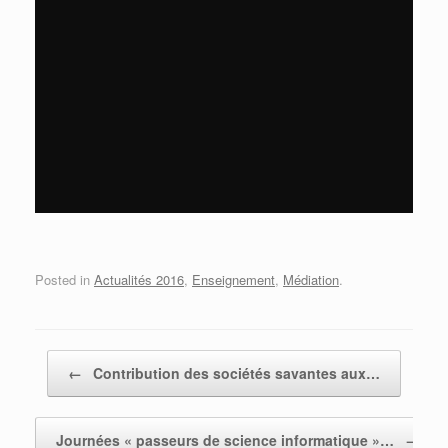
Posted in
Actualités 2016
,
Enseignement
,
Médiation
.
Post navigation
←
Contribution des sociétés savantes aux…
Journées « passeurs de science informatique »…
→