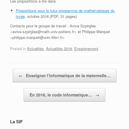
Les propositions à lire dans
Propositions pour le futur programme de mathématiques du
lycée
, octobre 2016 (PDF, 31 pages)
Contacts pour le groupe de travail : Aviva Szpirglas
<aviva.szpirglas@math.univ-poitiers.fr> et Philippe Marquet
<philippe.marquet@univ-lille1.fr>
Posted in
Actualités
,
Actualités 2016
,
Enseignement
.
Post navigation
←
Enseigner l’informatique de la maternelle…
En 2016, le code informatique…
→
La SIF