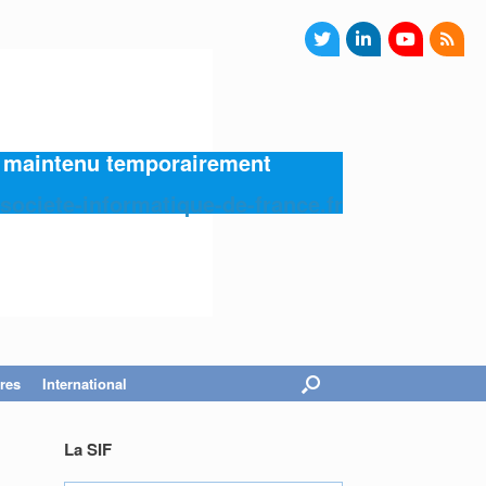
4) maintenu temporairement
societe-informatique-de-france.fr
res
International
La SIF