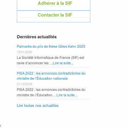
Adhérer à la SIF
Adhérer 
Contacter la SIF
Contacte
Dernières actualités
Palmarès du prix de thèse Gilles Kahn 2023
15/01/2024
La Société Informatique de France (SIF) est
s
ravie d’annoncer les …
Lire la suite...
PISA 2022 : les annonces contradictoires du
ministre de l’Éducation nationale
21/12/2023
PISA 2022 : les annonces contradictoires du
ministre de l’Éducation …
Lire la suite...
Lire toutes nos actualités
n