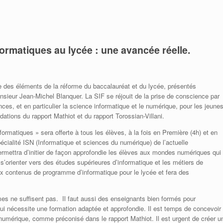
Adhérer à la SIF
Adhérer à la SIF
Contacter la SIF
Contacter la SIF
ormatiques au lycée : une avancée réelle.
e des éléments de la réforme du baccalauréat et du lycée, présentés
onsieur Jean-Michel Blanquer. La SIF se réjouit de la prise de conscience par
es, et en particulier la science informatique et le numérique, pour les jeune
ations du rapport Mathiot et du rapport Torossian-Villani.
ormatiques » sera offerte à tous les élèves, à la fois en Première (4h) et en
pécialité ISN (Informatique et sciences du numérique) de l’actuelle
ermettra d’initier de façon approfondie les élèves aux mondes numériques qui
 s’orienter vers des études supérieures d’informatique et les métiers de
x contenus de programme d’informatique pour le lycée et fera des
s ne suffisent pas. Il faut aussi des enseignants bien formés pour
ui nécessite une formation adaptée et approfondie. Il est temps de concevoir
e numérique, comme préconisé dans le rapport Mathiot. Il est urgent de créer u