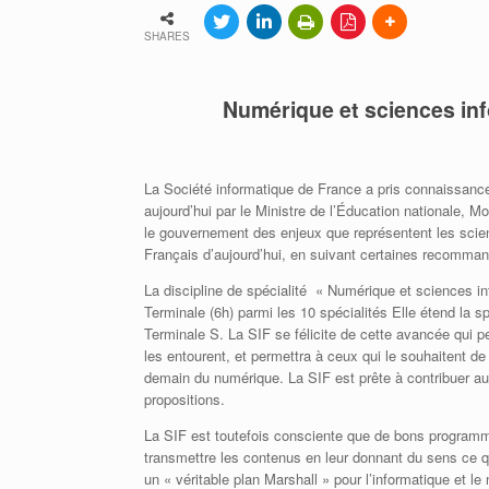
Adhérer à la SIF
SHARES
Contacter la SIF
Numérique et sciences inf
La Société informatique de France a pris connaissanc
aujourd’hui par le Ministre de l’Éducation nationale, M
le gouvernement des enjeux que représentent les scienc
Français d’aujourd’hui, en suivant certaines recommand
La discipline de spécialité « Numérique et sciences inf
Terminale (6h) parmi les 10 spécialités Elle étend la s
Terminale S. La SIF se félicite de cette avancée qui p
les entourent, et permettra à ceux qui le souhaitent de
demain du numérique. La SIF est prête à contribuer au
propositions.
La SIF est toutefois consciente que de bons programme
transmettre les contenus en leur donnant du sens ce q
un « véritable plan Marshall » pour l’informatique et l