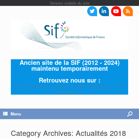
Ancien site de la SIF (2012 - 2024)
maintenu temporairement
Retrouvez nous sur :
https://www.societe-informatique-de-
france.fr
Menu
Category Archives:
Actualités 2018