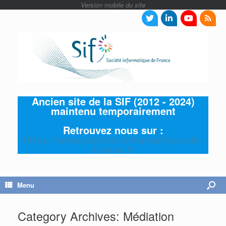
Ancien site de la SIF (2012 - 2024)
maintenu temporairement
Retrouvez nous sur :
https://www.societe-informatique-de-
france.fr
Menu
Category Archives:
Médiation