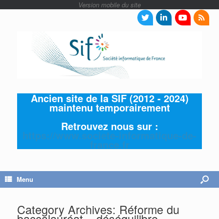
Ancien site de la SIF (2012 - 2024)
maintenu temporairement
Retrouvez nous sur :
https://www.societe-informatique-de-
france.fr
Menu
Category Archives:
Réforme du
baccalauréat – déséquilibre