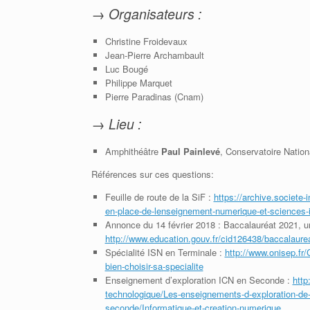
→ Organisateurs :
Christine Froidevaux
Jean-Pierre Archambault
Luc Bougé
Philippe Marquet
Pierre Paradinas (Cnam)
→ Lieu :
Amphithéâtre
Paul Painlevé
, Conservatoire Nation
Références sur ces questions:
Feuille de route de la SiF :
https://archive.societe-
en-place-de-lenseignement-numerique-et-sciences-
Annonce du 14 février 2018 : Baccalauréat 2021, un
http://www.education.gouv.fr/cid126438/baccalaurea
Spécialité ISN en Terminale :
http://www.onisep.fr
bien-choisir-sa-specialite
Enseignement d’exploration ICN en Seconde :
http
technologique/Les-enseignements-d-exploration-de
seconde/Informatique-et-creation-numerique