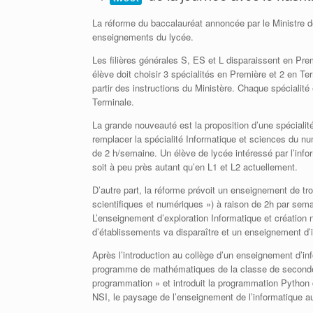
La réforme du baccalauréat annoncée par le Ministre de
enseignements du lycée.
Les filières générales S, ES et L disparaissent en Pre
élève doit choisir 3 spécialités en Première et 2 en Te
partir des instructions du Ministère. Chaque spéciali
Terminale.
La grande nouveauté est la proposition d’une spéciali
remplacer la spécialité Informatique et sciences du 
de 2 h/semaine. Un élève de lycée intéressé par l’info
soit à peu près autant qu’en L1 et L2 actuellement.
D’autre part, la réforme prévoit un enseignement de 
scientifiques et numériques ») à raison de 2h par sem
L’enseignement d’exploration Informatique et créatio
d’établissements va disparaître et un enseignement d’
Après l’introduction au collège d’un enseignement d’i
programme de mathématiques de la classe de seconde q
programmation » et introduit la programmation Python ce
NSI, le paysage de l’enseignement de l’informatique a