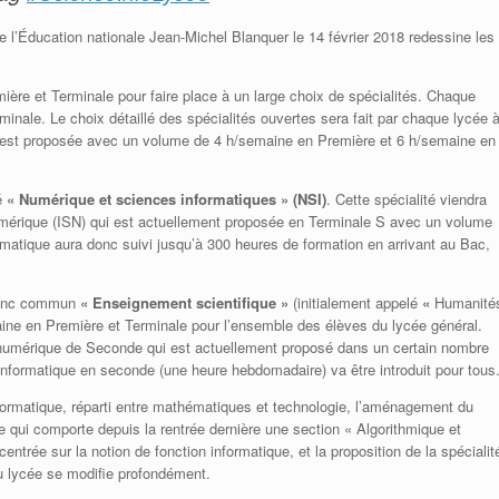
 l’Éducation nationale Jean-Michel Blanquer le 14 février 2018 redessine les
mière et Terminale pour faire place à un large choix de spécialités. Chaque
rminale. Le choix détaillé des spécialités ouvertes sera fait par chaque lycée 
té est proposée avec un volume de 4 h/semaine en Première et 6 h/semaine en
té
« Numérique et sciences informatiques » (NSI)
. Cette spécialité viendra
numérique (ISN) qui est actuellement proposée en Terminale S avec un volume
rmatique aura donc suivi jusqu’à 300 heures de formation en arrivant au Bac,
tronc commun
« Enseignement scientifique »
(initialement appelé
«
Humanité
aine en Première et Terminale pour l’ensemble des élèves du lycée général.
n numérique de Seconde qui est actuellement proposé dans un certain nombre
informatique en seconde (une heure hebdomadaire) va être introduit pour tous
nformatique, réparti entre mathématiques et technologie, l’aménagement du
ui comporte depuis la rentrée dernière une section « Algorithmique et
ntrée sur la notion de fonction informatique, et la proposition de la spécialit
u lycée se modifie profondément.