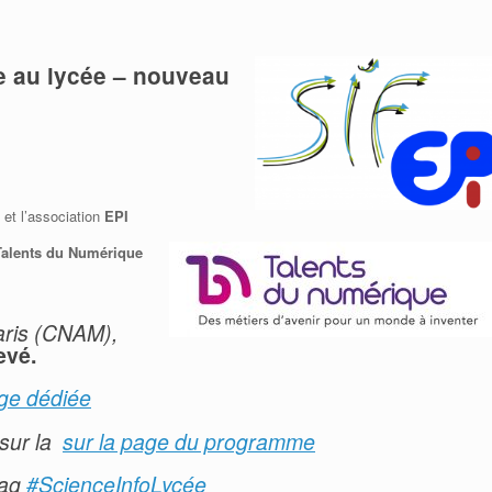
Adhérer à la SIF
Adhérer à la SIF
Contacter la SIF
Contacter la SIF
e au lycée – nouveau
et l’association
EPI
Talents du Numérique
aris (CNAM),
evé.
age dédiée
 sur la
sur la page du programme
tag
#ScienceInfoLycée