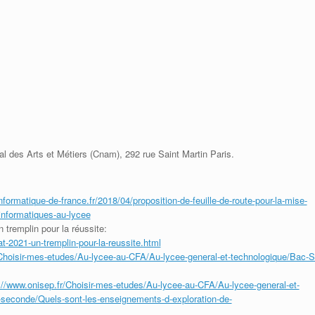
al des Arts et Métiers (Cnam), 292 rue Saint Martin Paris.
informatique-de-france.fr/2018/04/proposition-de-feuille-de-route-pour-la-mise-
informatiques-au-lycee
 tremplin pour la réussite:
t-2021-un-tremplin-pour-la-reussite.html
/Choisir-mes-etudes/Au-lycee-au-CFA/Au-lycee-general-et-technologique/Bac-S
://www.onisep.fr/Choisir-mes-etudes/Au-lycee-au-CFA/Au-lycee-general-et-
-seconde/Quels-sont-les-enseignements-d-exploration-de-