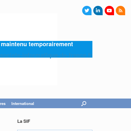
4) maintenu temporairement
societe-informatique-de-france.fr
res
International
La SIF