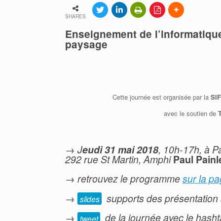
Adhérer à la SIF
SHARES
Contacter la SIF
Enseignement de l’informatiqu
paysage
Cette journée est organisée par la
SIF
avec le soutien de
→ J
eudi 31 mai 2018
, 10h-17h, à P
292 rue St Martin, Amphi
Paul Painl
→
retrouvez le programme
sur la p
→
supports des présentation
slides
→
de la journée avec le hash
tweet