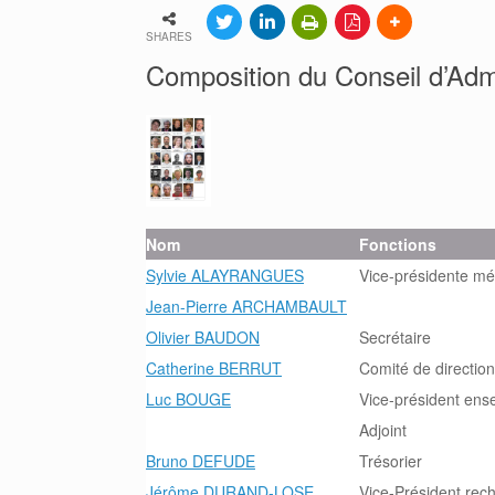
SHARES
Composition du Conseil d’Adm
Nom
Fonctions
Sylvie ALAYRANGUES
Vice-présidente mé
Jean-Pierre ARCHAMBAULT
Olivier BAUDON
Secrétaire
Catherine BERRUT
Comité de direction
Luc BOUGE
Vice-président en
Adjoint
Bruno DEFUDE
Trésorier
Jérôme DURAND-LOSE
Vice-Président rec