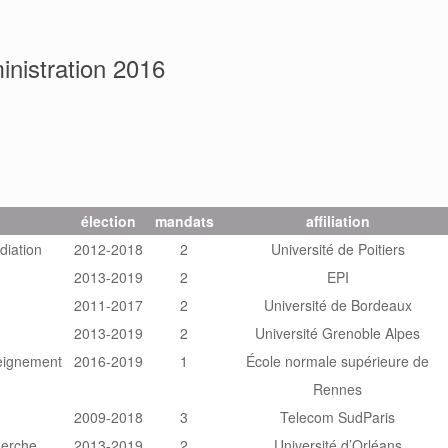
Adhérer à la SIF
Contacter la SIF
inistration 2016
élection
mandats
affiliation
diation
2012-2018
2
Université de Poitiers
2013-2019
2
EPI
2011-2017
2
Université de Bordeaux
2013-2019
2
Université Grenoble Alpes
seignement
2016-2019
1
École normale supérieure de
Rennes
2009-2018
3
Telecom SudParis
herche
2013-2019
2
Université d’Orléans