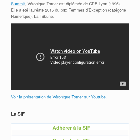
Summit
, Véronique Torner est diplômée de CPE Lyon (1996).
Elle a été lauréate 2015 du prix Femmes d’Exception (catégorie
Numérique), La Tribune.
Voir la présentation de Véronique Torner sur Youtube.
La SIF
Adhérer à la SIF
Adhérer à la SIF