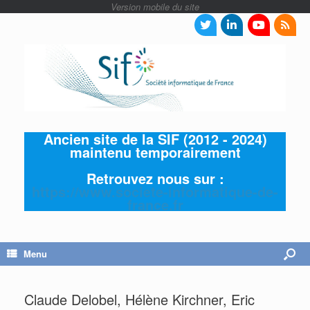
Ancien site de la SIF (2012 - 2024)
maintenu temporairement
Retrouvez nous sur :
https://www.societe-informatique-de-
france.fr
Menu
Claude Delobel, Hélène Kirchner, Eric