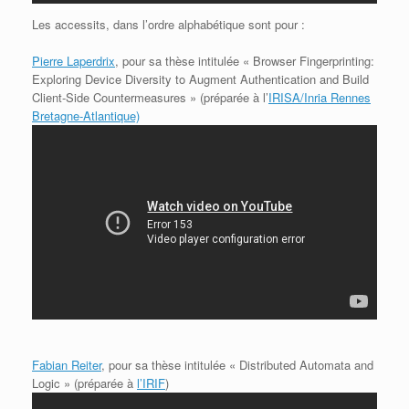
Les accessits, dans l’ordre alphabétique sont pour :
Pierre Laperdrix
, pour sa thèse intitulée « Browser Fingerprinting:
Exploring Device Diversity to Augment Authentication and Build
Client-Side Countermeasures » (préparée à l’
IRISA/Inria Rennes
Bretagne-Atlantique)
Fabian Reiter
, pour sa thèse intitulée « Distributed Automata and
Logic » (préparée à
l’IRIF
)