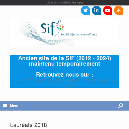
Ancien site de la SIF (2012 - 2024)
maintenu temporairement
Retrouvez nous sur :
https://www.societe-informatique-de-
france.fr
Menu
Lauréats 2018