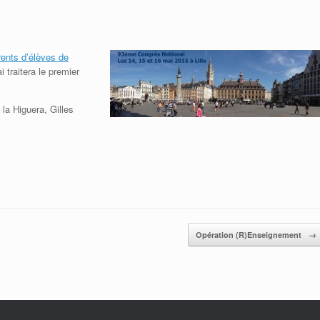
Adhérer à la SIF
Adhérer à la SIF
Contacter la SIF
Contacter la SIF
rents d’élèves de
 traitera le premier
 la Higuera, Gilles
Opération (R)Enseignement
→