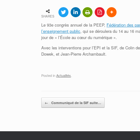
Adhérer à la SIF
Contacter la SIF
SHARES
Le 93e congrès annuel de la PEEP,
Fédération des pa
l’enseignement public
, qui se déroulera du 14 au 16 mai
jour de « l’École au cœur du numérique ».
Avec les interventions pour l’EPI et la SIF, de Colin de
Dowek, et Jean-Pierre Archambault.
Posted in
Actualités
.
Post navigation
←
Communiqué de la SIF suite…