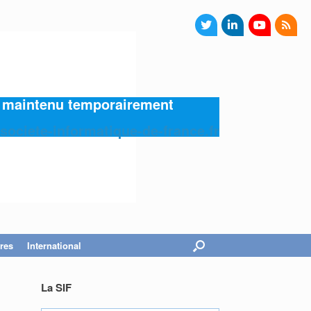
4) maintenu temporairement
societe-informatique-de-france.fr
res
International
La SIF