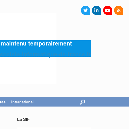
4) maintenu temporairement
societe-informatique-de-france.fr
res
International
La SIF