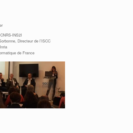
er
e, CNRS-INS2I
Sorbonne, Directeur de l’ISCC
Inria
formatique de France