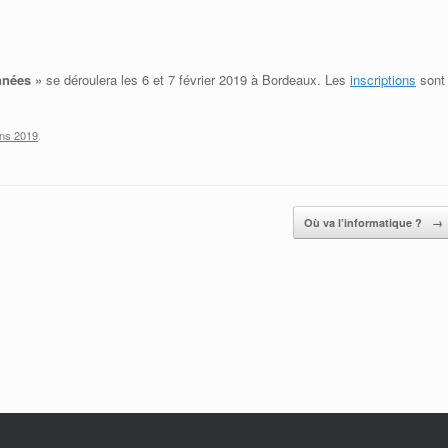
Adhérer à la SIF
Adhérer à la SIF
Contacter la SIF
Contacter la SIF
nnées »
se déroulera les 6 et 7 février 2019 à Bordeaux. Les
inscriptions
sont
ons 2019
.
Où va l’informatique ?
→