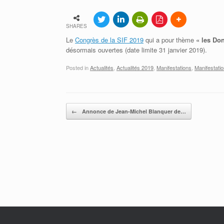
Adhérer à la SIF
Contacter la SIF
SHARES
Le
Congrès de la SIF 2019
qui a pour thème
« les Do
désormais ouvertes (date limite 31 janvier 2019).
Posted in
Actualités
,
Actualités 2019
,
Manifestations
,
Manifestati
Post navigation
←
Annonce de Jean-Michel Blanquer de…