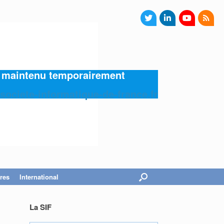
4) maintenu temporairement
societe-informatique-de-france.fr
res
International
La SIF