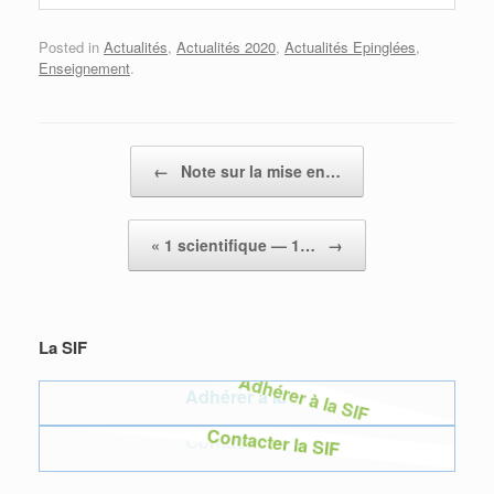
Posted in
Actualités
,
Actualités 2020
,
Actualités Epinglées
,
Enseignement
.
Post navigation
←
Note sur la mise en…
« 1 scientifique — 1…
→
La SIF
Adhérer à la SIF
Adhérer à la SIF
Contacter la SIF
Contacter la SIF