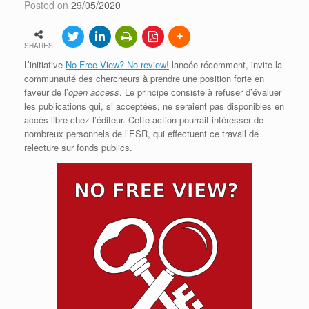
Posted on
29/05/2020
SHARES
L’initiative
No Free View? No review!
lancée récemment, invite la
communauté des chercheurs à prendre une position forte en
faveur de l’
open access
. Le principe consiste à refuser d’évaluer
les publications qui, si acceptées, ne seraient pas disponibles en
accès libre chez l’éditeur. Cette action pourrait intéresser de
nombreux personnels de l’ESR, qui effectuent ce travail de
relecture sur fonds publics.