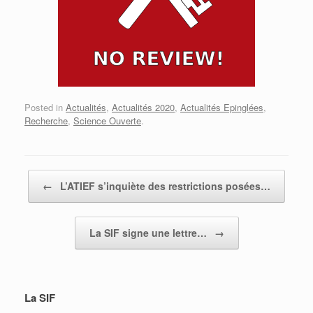
Posted in
Actualités
,
Actualités 2020
,
Actualités Epinglées
,
Recherche
,
Science Ouverte
.
Post navigation
←
L’ATIEF s’inquiète des restrictions posées…
La SIF signe une lettre…
→
La SIF