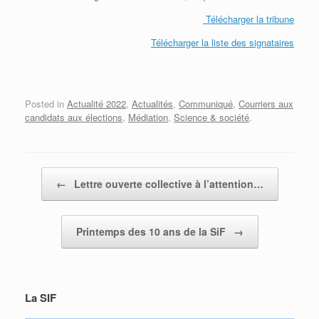
Télécharger la tribune
Télécharger la liste des signataires
Posted in
Actualité 2022
,
Actualités
,
Communiqué
,
Courriers aux
candidats aux élections
,
Médiation
,
Science & société
.
Post navigation
←
Lettre ouverte collective à l’attention…
Printemps des 10 ans de la SiF
→
La SIF