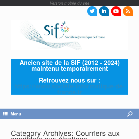
Ancien site de la SIF (2012 - 2024)
maintenu temporairement
Retrouvez nous sur :
https://www.societe-informatique-de-
france.fr
Menu
Category Archives:
Courriers aux
candidats aux élections